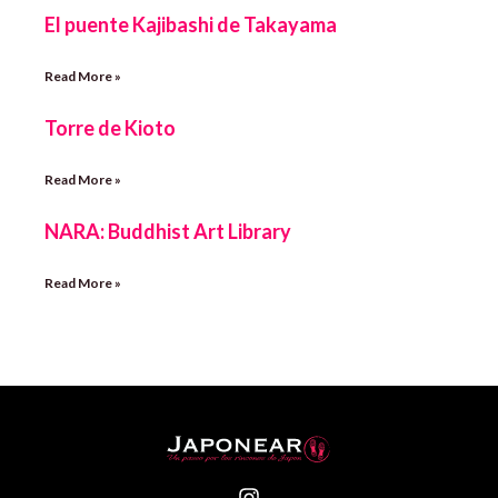
El puente Kajibashi de Takayama
Read More »
Torre de Kioto
Read More »
NARA: Buddhist Art Library
Read More »
I