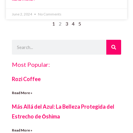
June 2, 2024
No Comments
1
2
3
4
5
Search
Most Popular:
Rozi Coffee
Read More »
Más Allá del Azul: La Belleza Protegida del
Estrecho de Ōshima
Read More »