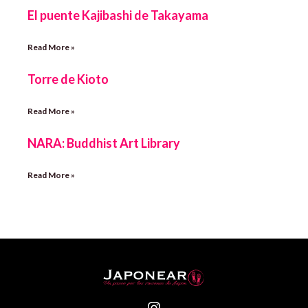
El puente Kajibashi de Takayama
Read More »
Torre de Kioto
Read More »
NARA: Buddhist Art Library
Read More »
I