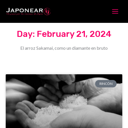
Skip
to
content
Day: February 21, 2024
El arroz Sakamai, como un diamante en bruto
RINCÓN