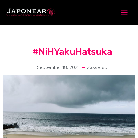
Skip
to
content
#NiHYakuHatsuka
September 18, 2021
Zassetsu