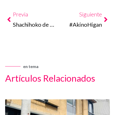
Prev
Nex
Previa
Siguiente
Shachihoko de Kashimachaho
#AkinoHigan
en tema
Artículos Relacionados