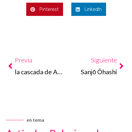
Pinterest
LinkedIn
Prev
Nex
Previa
Siguiente
la cascada de Akame48taki
Sanjō Ōhashi
en tema