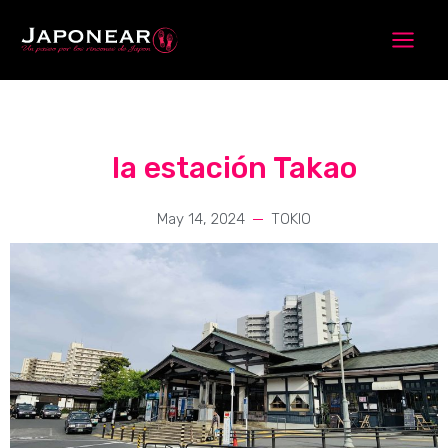
Skip
to
content
la estación Takao
May 14, 2024
TOKIO