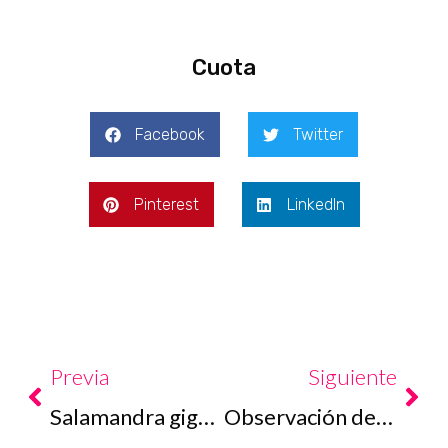
Cuota
Facebook
Twitter
Pinterest
LinkedIn
Prev
Nex
Previa
Siguiente
Salamandra gigante japonesa
Observación del cielo nocturno veraniego en la isla Kozu