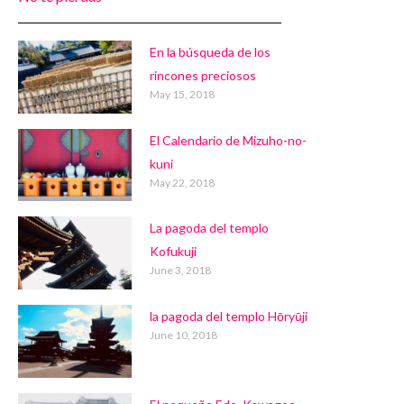
En la búsqueda de los
rincones preciosos
May 15, 2018
El Calendario de Mizuho-no-
kuni
May 22, 2018
La pagoda del templo
Kofukuji
June 3, 2018
la pagoda del templo Hōryūji
June 10, 2018