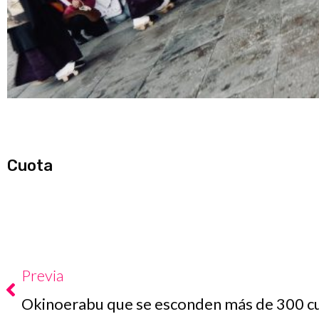
Cuota
Prev
Previa