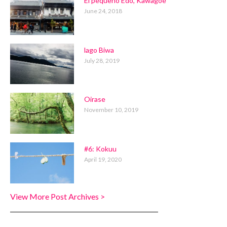
El pequeño Edo, Kawagoe
June 24, 2018
lago Biwa
July 28, 2019
Oirase
November 10, 2019
#6: Kokuu
April 19, 2020
View More Post Archives >