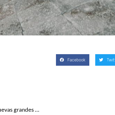
Facebook
Twit
Okinoerabu que se esconden más de 300 cuevas grandes y pequeñas