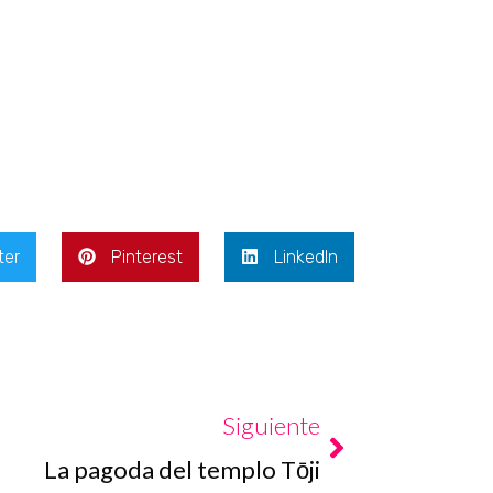
ter
Pinterest
LinkedIn
Next
Siguiente
La pagoda del templo Tōji