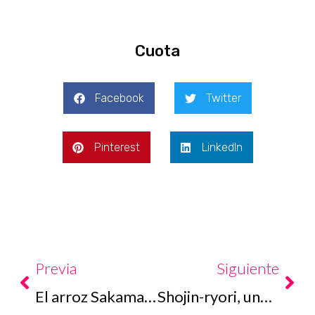
Cuota
Facebook
Twitter
Pinterest
LinkedIn
Prev
Nex
Previa
Siguiente
El arroz Sakamai, como un diamante en bruto
Shojin-ryori, una culinaria de los monjes